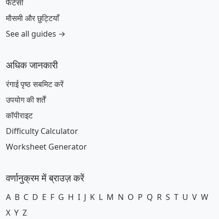
फैंटेसी
मौसमी और छुट्टियाँ
See all guides →
अधिक जानकारी
रंगाई पृष्ठ सबमिट करें
उपयोग की शर्तें
कॉपीराइट
Difficulty Calculator
Worksheet Generator
वर्णानुक्रम में ब्राउज़ करें
A
B
C
D
E
F
G
H
I
J
K
L
M
N
O
P
Q
R
S
T
U
V
W
X
Y
Z